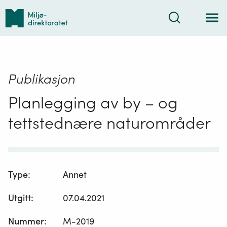
Tilbake
Søk
til
forsiden
Publikasjon
Planlegging av by – og
tettstednære naturområder
Type
:
Annet
Utgitt
:
07.04.2021
Nummer
:
M-2019