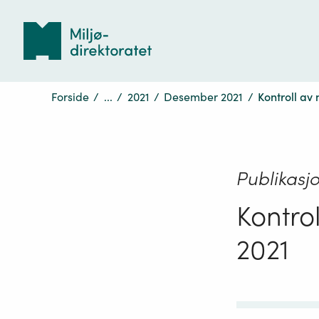
Tilbake
til
forsiden
Forside
/
...
/
2021
/
Desember 2021
/
Kontroll av
Publikasj
Kontro
2021