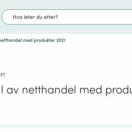
Søk
 netthandel med produkter 2021
on
ll av netthandel med prod