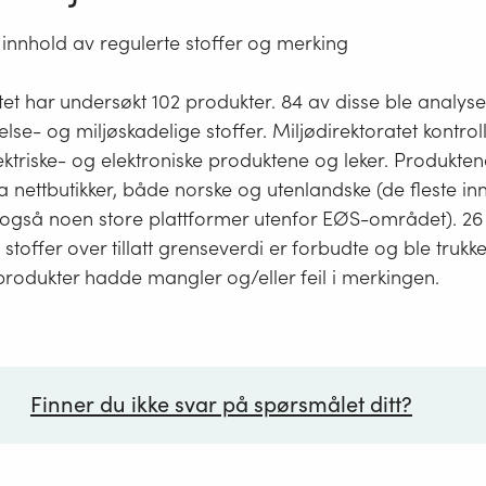
innhold av regulerte stoffer og merking
tet har undersøkt 102 produkter. 84 av disse ble analyse
else- og miljøskadelige stoffer. Miljødirektoratet kontro
ktriske- og elektroniske produktene og leker. Produkten
a nettbutikker, både norske og utenlandske (de fleste in
gså noen store plattformer utenfor EØS-området). 26
stoffer over tillatt grenseverdi er forbudte og ble trukke
rodukter hadde mangler og/eller feil i merkingen.
Finner du ikke svar på spørsmålet ditt?