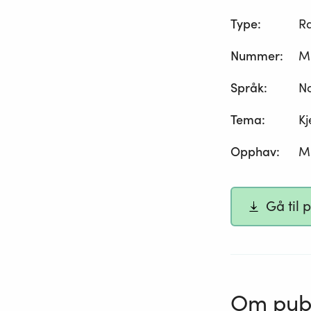
Type
:
R
Nummer
:
M
Språk
:
N
Tema
:
Kj
Opphav
:
Mi
Gå til 
Om publ