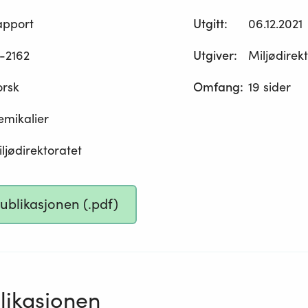
apport
Utgitt
:
06.12.2021
-2162
Utgiver
:
Miljødirek
orsk
Omfang
:
19 sider
emikalier
ljødirektoratet
publikasjonen (.pdf)
ikasjonen