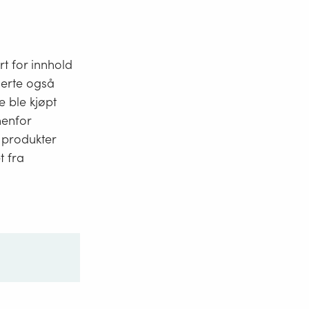
rt for innhold
llerte også
e ble kjøpt
nenfor
 produkter
t fra