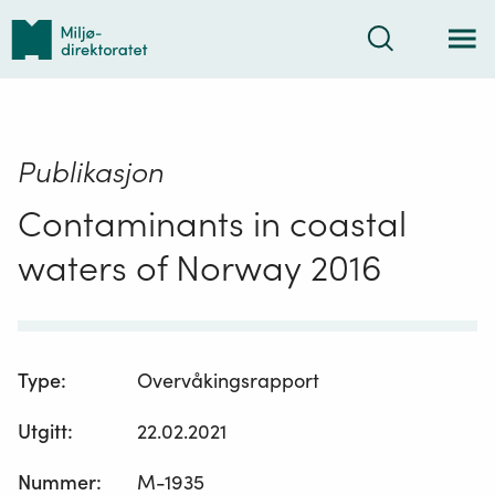
Tilbake
Søk
til
forsiden
Publikasjon
Contaminants in coastal
waters of Norway 2016
Type
:
Overvåkingsrapport
Utgitt
:
22.02.2021
Nummer
:
M-1935