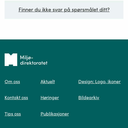
Finner du ikke svar på spørsmålet ditt?
Ditt spørsmål*
Tilbake
til
Om oss
Aktuelt
Design: Logo, ikoner
forsiden
Spør oss
Kontakt oss
Høringer
Bildearkiv
Når du skriver spørsmålet ditt, gjør vi et
Tips oss
Publikasjoner
søk og viser deg vår mest relevante
informasjon.