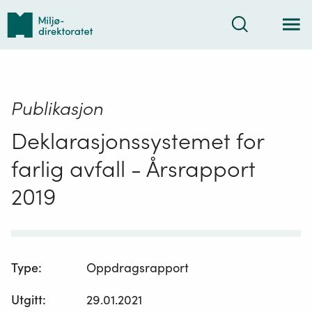
Tilbake
Søk
til
forsiden
Publikasjon
Deklarasjonssystemet for
farlig avfall - Årsrapport
2019
Type
:
Oppdragsrapport
Utgitt
:
29.01.2021