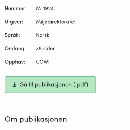
Nummer
:
M-1924
Utgiver
:
Miljødirektoratet
Språk
:
Norsk
Omfang
:
38 sider
Opphav
:
COWI
Gå til publikasjonen (.pdf)
Om publikasjonen