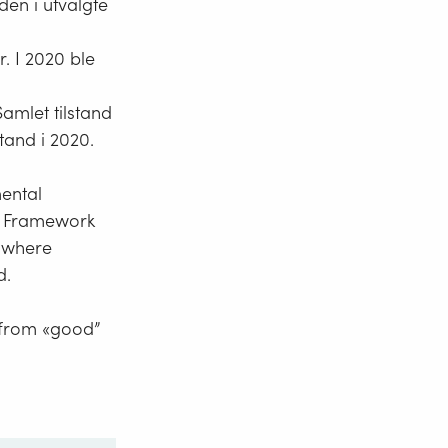
en i utvalgte
. I 2020 ble
amlet tilstand
tand i 2020.
ental
er Framework
s where
d.
 from «good”