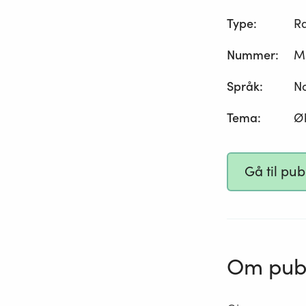
Type
:
R
Nummer
:
M
Språk
:
N
Tema
:
Ø
Gå til pu
Om publ