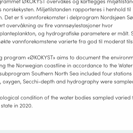
ammet ØKOKYST overvåkes og kartlegges miljøtilstand
norskekysten. Miljøtilstanden rapporteres i henhold til
n. Det er ti vannforekomster i delprogram Nordsjøen Sør
rt overvåkning av fire vannsøylestasjoner hvor
planteplankton, og hydrografiske parametere er målt. S
søkte vannforekomstene varierte fra god til moderat tils
ng program «ØKOKYST» aims to document the environm
ong the Norwegian coastline in accordance to the Wat
e subprogram Southern North Sea included four station
, oxygen, Secchi-depth and hydrography were sample
cological condition of the water bodies sampled varied
state in 2020.