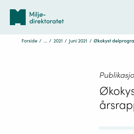
Tilbake
til
forsiden
Forside
/
...
/
2021
/
Juni 2021
/
Økokyst delprogra
Publikasj
Økokys
årsrap