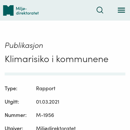
Tilbake
Søk
til
forsiden
Publikasjon
Klimarisiko i kommunene
Type
:
Rapport
Utgitt
:
01.03.2021
Nummer
:
M-1956
Utgiver
:
Miljødirektoratet