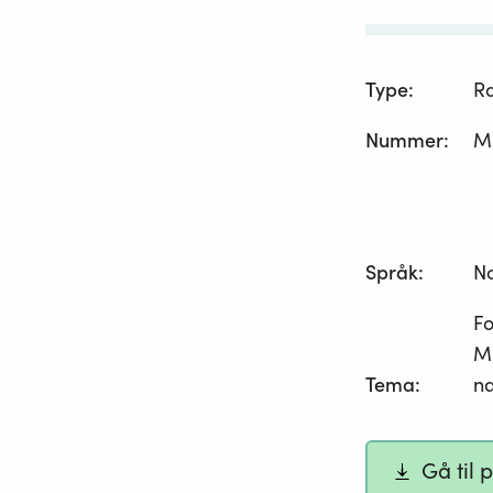
Type
:
R
Nummer
:
M
Språk
:
N
Fo
Mi
Tema
:
na
Gå til 