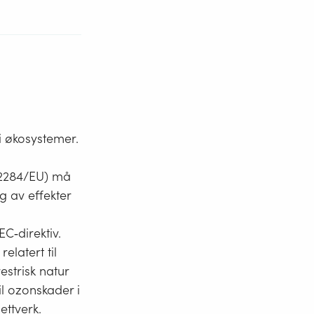
i økosystemer.
6/2284/EU) må
g av effekter
EC‐direktiv.
elatert til
estrisk natur
il ozonskader i
ttverk.