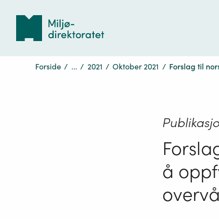
Tilbake
til
forsiden
Forside
/
...
/
2021
/
Oktober 2021
/
Forslag til no
Publikasj
Forslag
å oppf
overvå