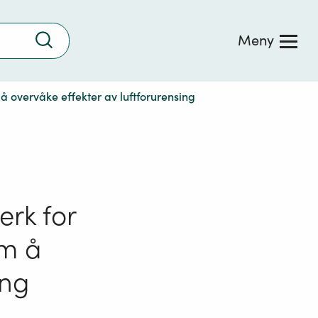
Trykk
Meny
for
å
søke
 å overvåke effekter av luftforurensing
erk for
om å
ing