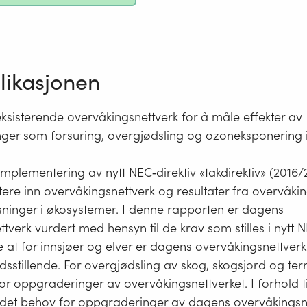
ikasjonen
ksisterende overvåkingsnettverk for å måle effekter av
inger som forsuring, overgjødsling og ozoneksponering 
implementering av nytt NEC‐direktiv «takdirektiv» (201
re inn overvåkingsnettverk og resultater fra overvåkin
sninger i økosystemer. I denne rapporten er dagens
tverk vurdert med hensyn til de krav som stilles i nytt N
e at for innsjøer og elver er dagens overvåkingsnettverk r
edsstillende. For overgjødsling av skog, skogsjord og terr
or oppgraderinger av overvåkingsnettverket. I forhold t
 det behov for oppgraderinger av dagens overvåkingsne