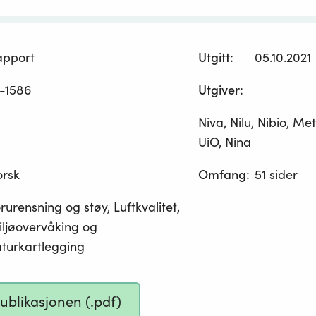
apport
Utgitt
:
05.10.2021
-1586
Utgiver
:
Niva, Nilu, Nibio, Met
UiO, Nina
orsk
Omfang
:
51 sider
rurensning og støy, Luftkvalitet,
ljøovervåking og
turkartlegging
publikasjonen (.pdf)