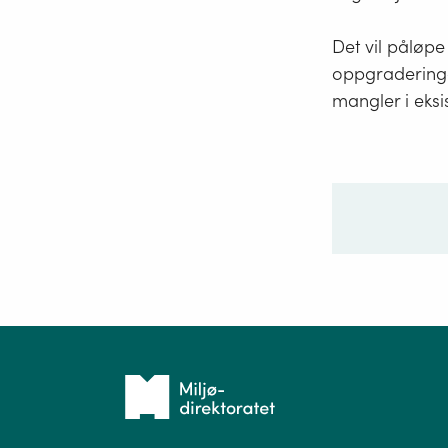
Det vil påløpe
oppgraderinge
mangler i eksi
Ditt sp
Tilbake
til