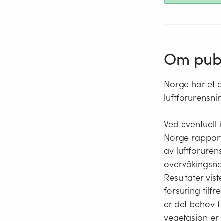
Om publ
Norge har et e
luftforurensn
Ved eventuell 
Norge rapporte
av luftforuren
overvåkingsnet
Resultater vist
forsuring tilfr
er det behov f
vegetasjon er