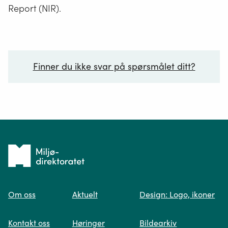
Report (NIR).
Finner du ikke svar på spørsmålet ditt?
Ditt spørsmål*
Tilbake
til
Om oss
Aktuelt
Design: Logo, ikoner
forsiden
Spør oss
Kontakt oss
Høringer
Bildearkiv