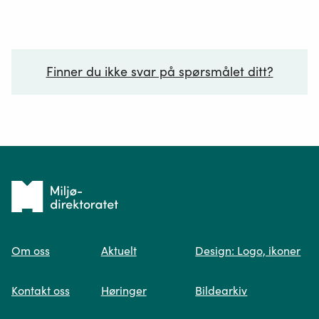
Finner du ikke svar på spørsmålet ditt?
Ditt spørsmål*
Tilbake
til
Om oss
Aktuelt
Design: Logo, ikoner
forsiden
Spør oss
Kontakt oss
Høringer
Bildearkiv
Når du skriver spørsmålet ditt, gjør vi et