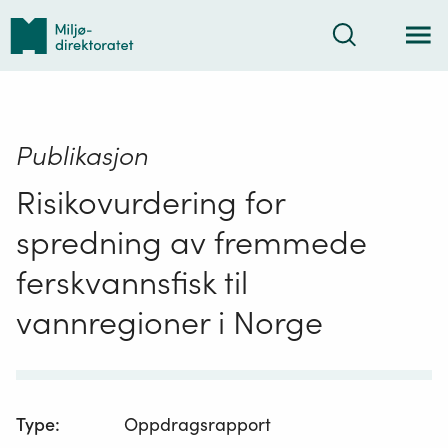
Tilbake
Søk
til
forsiden
Publikasjon
Risikovurdering for
spredning av fremmede
ferskvannsfisk til
vannregioner i Norge
Type
:
Oppdragsrapport