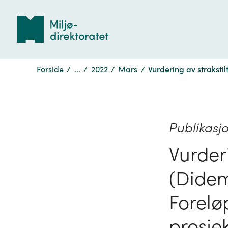
Tilbake
til
forsiden
Forside
/
...
/
2022
/
Mars
/
Vurdering av strakst
Publikasj
Vurder
(Didem
Forelø
prosje