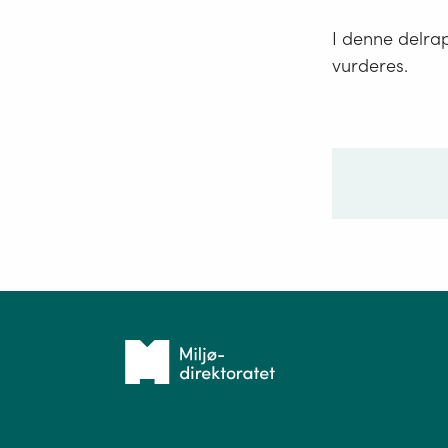
I denne delrap
vurderes.
Ditt sp
Tilbake
til
forsiden