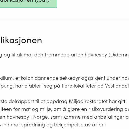
ikasjonen
ng og tiltak mot den fremmede arten havnespy (Didemnu
llum, et kolonidannende sekkedyr også kjent under na
pung, har etablert seg på flere lokaliteter på Vestlandet
rste delrapport til et oppdrag Miljødirektoratet har gitt
teen for mat og miljø, om å gjøre en risikovurdering a
n havnespy i Norge, samt komme med anbefalinger av h
s inn mot spredning og bekjempelse av arten.