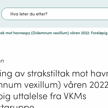
Søk
iltak mot havnespy (Didemnum vexillum) våren 2022: Foreløpig
on
ing av strakstiltak mot ha
num vexillum) våren 2022
pig uttalelse fra VKMs
ktgruppe