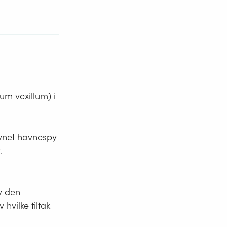
m vexillum) i
vnet havnespy
.
v den
vilke tiltak