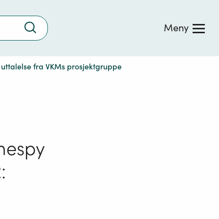
Trykk
Meny
for
å
søke
 uttalelse fra VKMs prosjektgruppe
vnespy
: