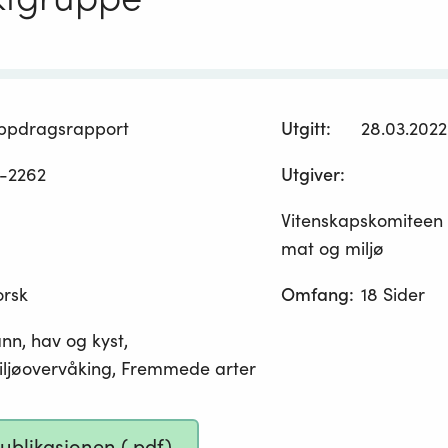
ppdragsrapport
Utgitt
:
28.03.2022
-2262
Utgiver
:
Vitenskapskomiteen 
mat og miljø
orsk
Omfang
:
18 Sider
nn, hav og kyst,
ljøovervåking, Fremmede arter
publikasjonen (.pdf)