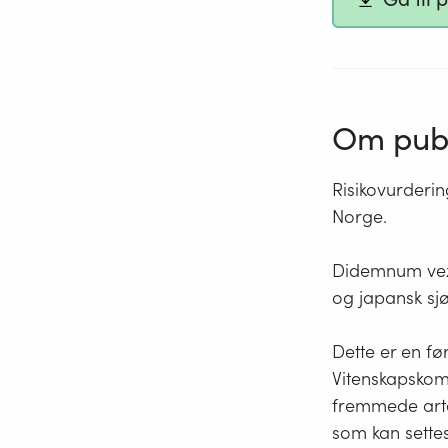
Om publ
Risikovurderi
Norge.
Didemnum vexi
og japansk sjø
Dette er en fø
Vitenskapskomi
fremmede arte
som kan sette