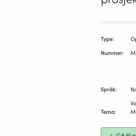
Type
:
O
Nummer
:
M
Språk
:
N
Va
Tema
:
Mi
Gå til 