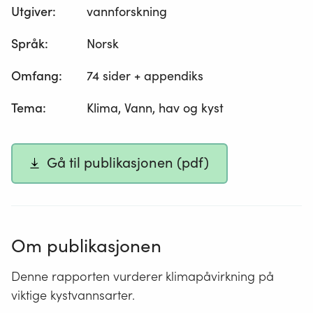
Utgiver
:
vannforskning
Språk
:
Norsk
Omfang
:
74 sider + appendiks
Tema
:
Klima, Vann, hav og kyst
Gå til publikasjonen (pdf)
Om publikasjonen
Denne rapporten vurderer klimapåvirkning på
viktige kystvannsarter.