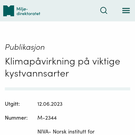
Tilbake
Søk
til
forsiden
Publikasjon
Klimapåvirkning på viktige
kystvannsarter
Utgitt
:
12.06.2023
Nummer
:
M-2344
NIVA- Norsk institutt for