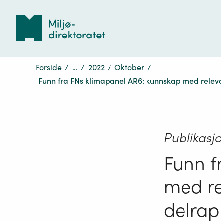
Tilbake
til
forsiden
Forside
/
...
/
2022
/
Oktober
/
Funn fra FNs klimapanel AR6: kunnskap med relevan
Publikasj
Funn f
med re
delrap