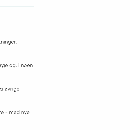
kninger,
orge og, i noen
a øvrige
ere - med nye