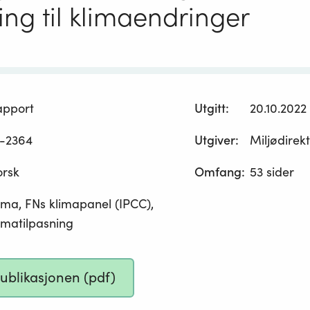
ing til klimaendringer
apport
Utgitt
:
20.10.2022
-2364
Utgiver
:
Miljødirek
orsk
Omfang
:
53 sider
ima, FNs klimapanel (IPCC),
imatilpasning
publikasjonen (pdf)