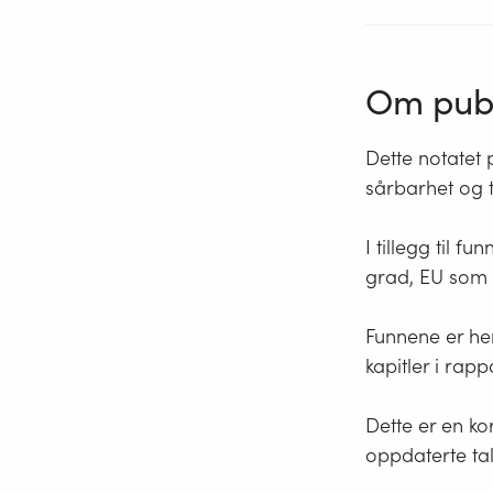
Om publ
Dette notatet 
sårbarhet og t
I tillegg til f
grad, EU som k
Funnene er he
kapitler i rapp
Dette er en ko
oppdaterte tall