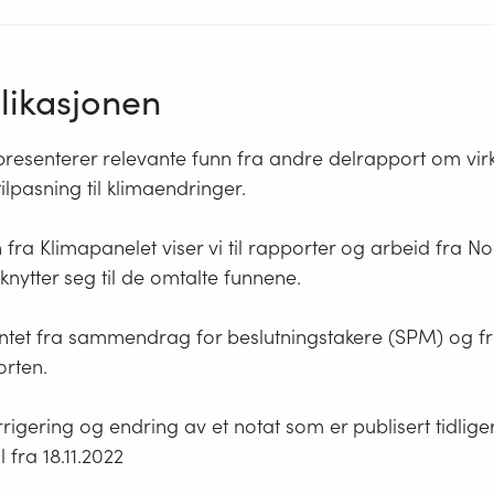
ikasjonen
presenterer relevante funn fra andre delrapport om vir
ilpasning til klimaendringer.
unn fra Klimapanelet viser vi til rapporter og arbeid fra N
nytter seg til de omtalte funnene.
ntet fra sammendrag for beslutningstakere (SPM) og fr
orten.
rrigering og endring av et notat som er publisert tidlig
 fra 18.11.2022