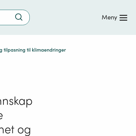
Trykk
Meny
for
å
søke
 tilpasning til klimaendringer
nnskap
e
het og