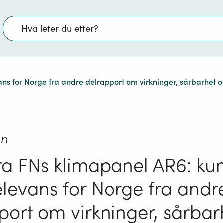
Søk
s for Norge fra andre delrapport om virkninger, sårbarhet og
on
ra FNs klimapanel AR6: ku
levans for Norge fra andr
port om virkninger, sårbar