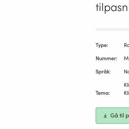
tilpasn
Type
:
R
Nummer
:
M
Språk
:
N
Kl
Tema
:
Kl
Gå til 