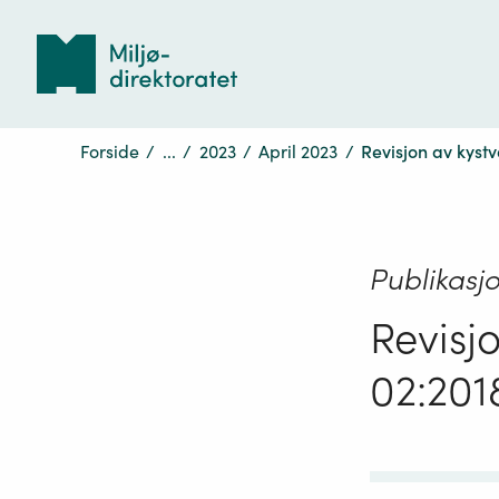
Tilbake
til
forsiden
Forside
/
...
/
2023
/
April 2023
/
Revisjon av kyst
Publikasj
Revisj
02:201