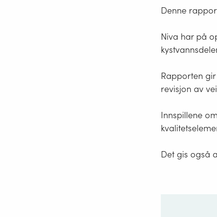
Denne rapport
Niva har på op
kystvannsdelen
Rapporten gir 
revisjon av ve
Innspillene o
kvalitetselem
Det gis også 