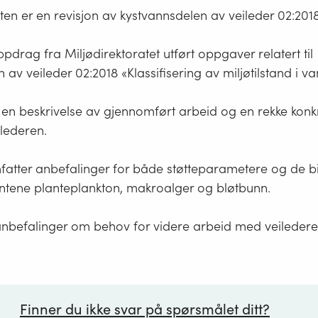
en er en revisjon av kystvannsdelen av veileder 02:201
pdrag fra Miljødirektoratet utført oppgaver relatert til
 av veileder 02:2018 «Klassifisering av miljøtilstand i va
en beskrivelse av gjennomført arbeid og en rekke konkret
ilederen.
mfatter anbefalinger for både støtteparametere og de b
entene planteplankton, makroalger og bløtbunn.
anbefalinger om behov for videre arbeid med veiledere
Finner du ikke svar på spørsmålet ditt?