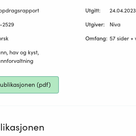
ppdragsrapport
Utgitt
:
24.04.2023
-2529
Utgiver
:
Niva
orsk
Omfang
:
57 sider +
nn, hav og kyst,
nnforvaltning
publikasjonen (pdf)
ikasjonen