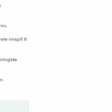
8
nn».
e innspill til
iologiske
n.