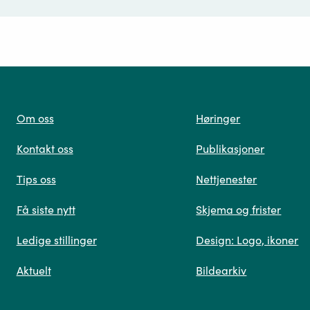
ørsmål*
Om oss
Høringer
Kontakt oss
Publikasjoner
 oss
Tips oss
Nettjenester
Få siste nytt
Skjema og frister
Ledige stillinger
Design: Logo, ikoner
Når du skriver spørsmålet ditt, gjør vi et søk og viser
Aktuelt
Bildearkiv
deg vår mest relevante informasjon.