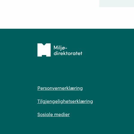
Ditt sp
Tilbake
til
forsiden
Spør
Personvern
Personvernerklæring
Tilgjengelighetserklæring
Sosiale medier