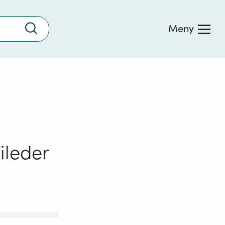
Trykk
Meny
for
å
søke
ileder