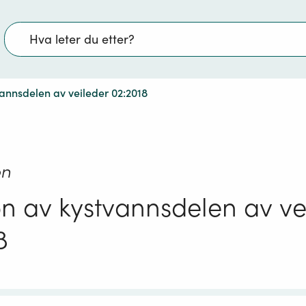
Søk
vannsdelen av veileder 02:2018
on
on av kystvannsdelen av ve
8