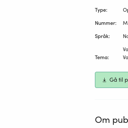
Type
:
O
Nummer
:
M
Språk
:
N
Va
Tema
:
Va
Gå til 
Om publ