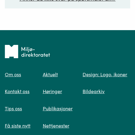
Ditt spørsmål*
Tilbake
til
Om oss
Aktuelt
Design: Logo, ikoner
forsiden
Spør oss
Kontakt oss
Høringer
Bildearkiv
Når du skriver spørsmålet ditt, gjør vi et
Tips oss
Publikasjoner
søk og viser deg vår mest relevante
informasjon.
Få siste nytt
Nettjenester