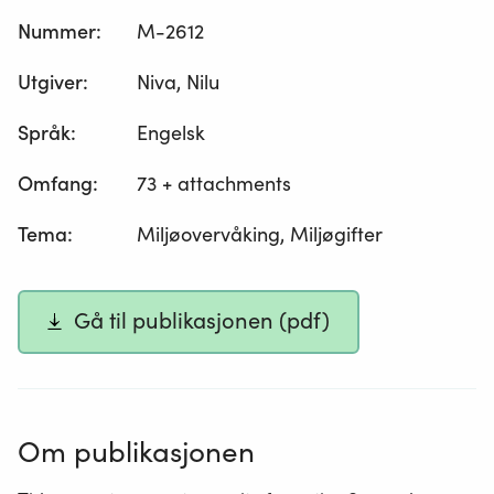
Nummer
:
M-2612
Utgiver
:
Niva, Nilu
Språk
:
Engelsk
Omfang
:
73 + attachments
Tema
:
Miljøovervåking, Miljøgifter
Gå til publikasjonen (pdf)
Om publikasjonen