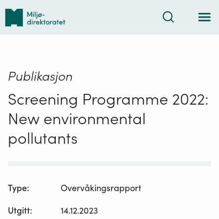
Tilbake
Søk
til
forsiden
Publikasjon
Screening Programme 2022:
New environmental
pollutants
Type
:
Overvåkingsrapport
Utgitt
:
14.12.2023