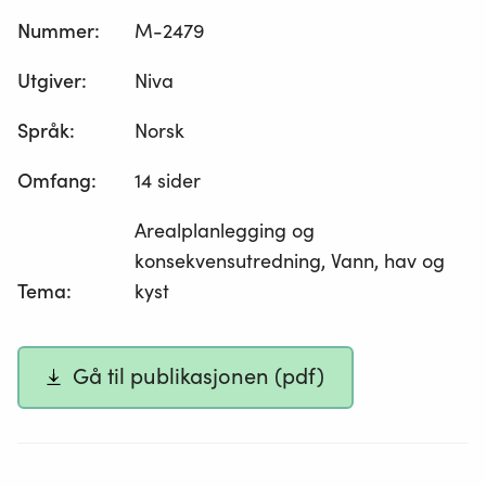
Nummer
:
M-2479
Utgiver
:
Niva
Språk
:
Norsk
Omfang
:
14 sider
Arealplanlegging og
konsekvensutredning, Vann, hav og
Tema
:
kyst
Gå til publikasjonen (pdf)