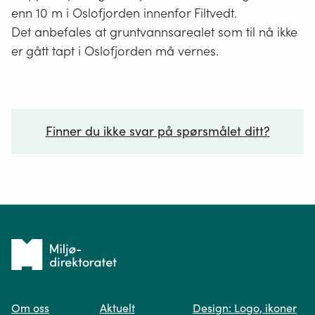
enn 10 m i Oslofjorden innenfor Filtvedt.
Det anbefales at gruntvannsarealet som til nå ikke
er gått tapt i Oslofjorden må vernes.
Finner du ikke svar på spørsmålet ditt?
Ditt spørsmål*
Tilbake
til
Om oss
Aktuelt
Design: Logo, ikoner
forsiden