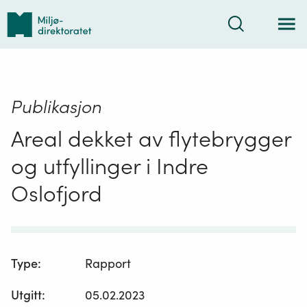
Tilbake
Søk
til
forsiden
Publikasjon
Areal dekket av flytebrygger
og utfyllinger i Indre
Oslofjord
Type
:
Rapport
Utgitt
:
05.02.2023