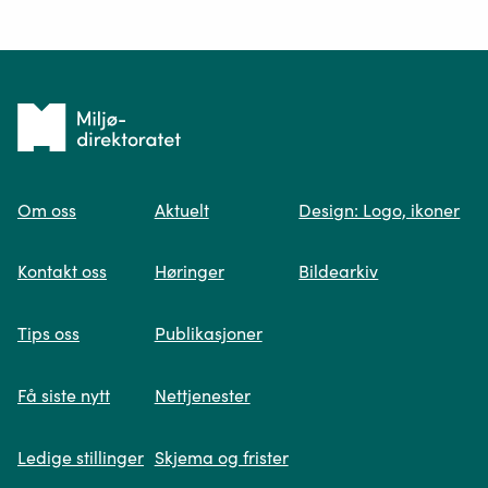
Ditt spørsmål*
Tilbake
til
Om oss
Aktuelt
Design: Logo, ikoner
forsiden
Spør oss
Kontakt oss
Høringer
Bildearkiv
Når du skriver spørsmålet ditt, gjør vi et
Tips oss
Publikasjoner
søk og viser deg vår mest relevante
informasjon.
Få siste nytt
Nettjenester
Ledige stillinger
Skjema og frister