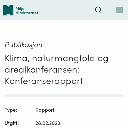
Tilbake
Søk
til
forsiden
Publikasjon
Klima, naturmangfold og
arealkonferansen:
Konferanserapport
Type
:
Rapport
Utgitt
:
28.02.2023