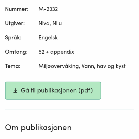
Nummer
:
M-2332
Utgiver
:
Niva, Nilu
Språk
:
Engelsk
Omfang
:
52 + appendix
Tema
:
Miljøovervåking, Vann, hav og kyst
Gå til publikasjonen (pdf)
Om publikasjonen