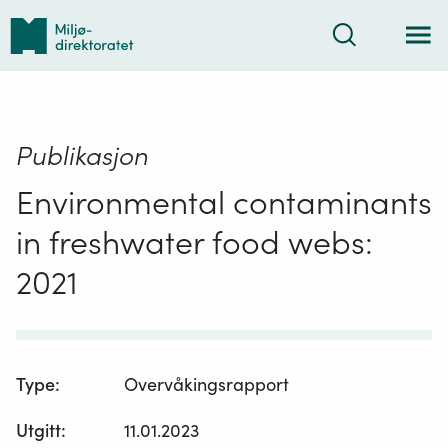
Tilbake
Søk
til
forsiden
Publikasjon
Environmental contaminants
in freshwater food webs:
2021
Type
:
Overvåkingsrapport
Utgitt
:
11.01.2023