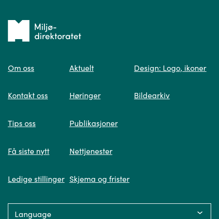
Tilbake
til
Om oss
Aktuelt
Design: Logo, ikoner
forsiden
Spør oss
Kontakt oss
Høringer
Bildearkiv
Når du skriver spørsmålet ditt, gjør vi et
Tips oss
Publikasjoner
søk og viser deg vår mest relevante
informasjon.
Få siste nytt
Nettjenester
Ledige stillinger
Skjema og frister
Fikk du ikke svar på spørsmålet ditt?
Language:
Trykk på knappen under og fyll inn