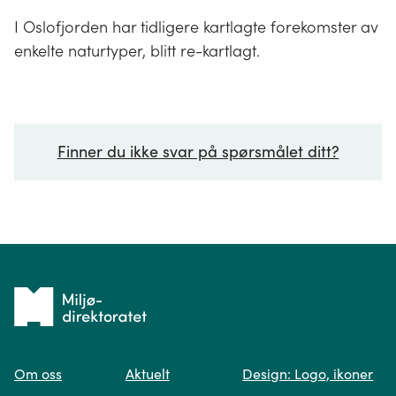
I Oslofjorden har tidligere kartlagte forekomster av
enkelte naturtyper, blitt re-kartlagt.
Finner du ikke svar på spørsmålet ditt?
Ditt spørsmål*
Tilbake
til
Om oss
Aktuelt
Design: Logo, ikoner
forsiden
Spør oss