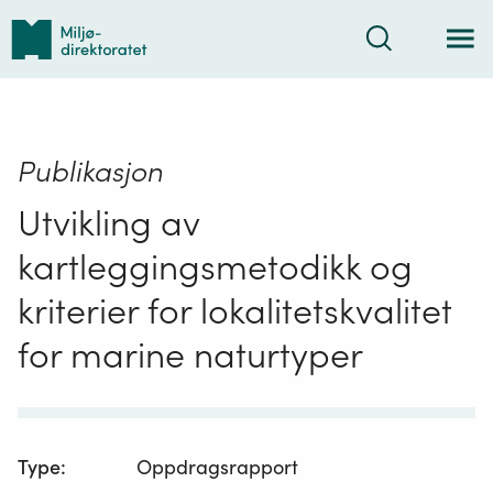
Tilbake
Søk
til
forsiden
Publikasjon
Utvikling av
kartleggingsmetodikk og
kriterier for lokalitetskvalitet
for marine naturtyper
Type
:
Oppdragsrapport