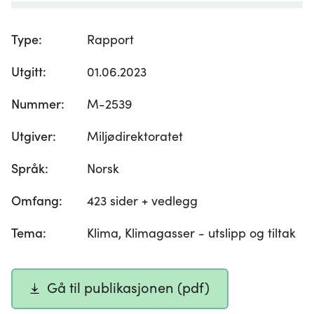
Type
:
Rapport
Utgitt
:
01.06.2023
Nummer
:
M-2539
Utgiver
:
Miljødirektoratet
Språk
:
Norsk
Omfang
:
423 sider + vedlegg
Tema
:
Klima, Klimagasser - utslipp og tiltak
Gå til publikasjonen (pdf)