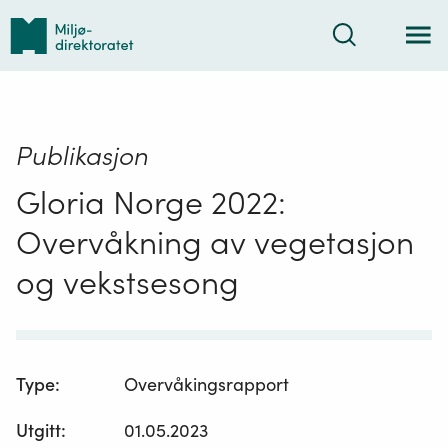
Tilbake
Søk
til
forsiden
Publikasjon
Gloria Norge 2022:
Overvåkning av vegetasjon
og vekstsesong
Type
:
Overvåkingsrapport
Utgitt
:
01.05.2023