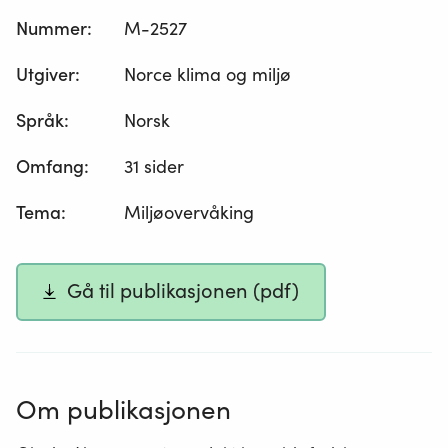
Nummer
:
M-2527
Utgiver
:
Norce klima og miljø
Språk
:
Norsk
Omfang
:
31 sider
Tema
:
Miljøovervåking
Gå til publikasjonen (pdf)
Om publikasjonen