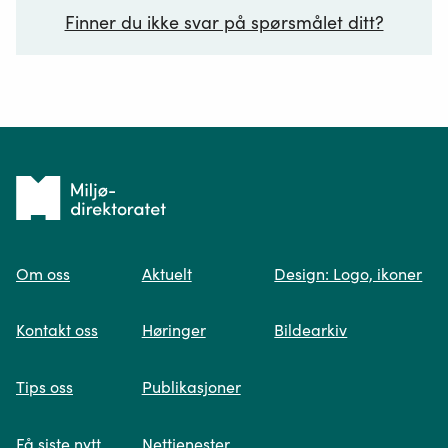
Finner du ikke svar på spørsmålet ditt?
Ditt spørsmål*
Tilbake
til
Om oss
Aktuelt
Design: Logo, ikoner
forsiden
Spør oss
Kontakt oss
Høringer
Bildearkiv
Når du skriver spørsmålet ditt, gjør vi et
Tips oss
Publikasjoner
søk og viser deg vår mest relevante
informasjon.
Få siste nytt
Nettjenester