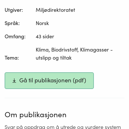
Utgiver
:
Miljødirektoratet
Språk
:
Norsk
Omfang
:
43 sider
Klima, Biodrivstoff, Klimagasser -
Tema
:
utslipp og tiltak
Gå til publikasjonen (pdf)
Om publikasjonen
Svar på oppdrag om å utrede og vurdere system