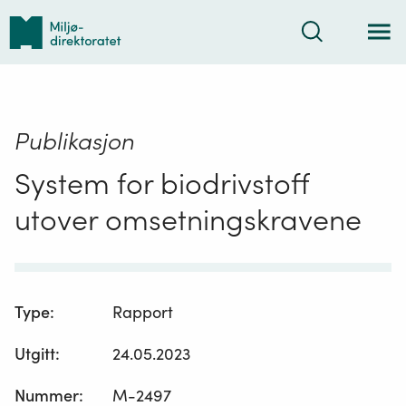
Tilbake
Søk
til
forsiden
Publikasjon
System for biodrivstoff
utover omsetningskravene
Type
:
Rapport
Utgitt
:
24.05.2023
Nummer
:
M-2497