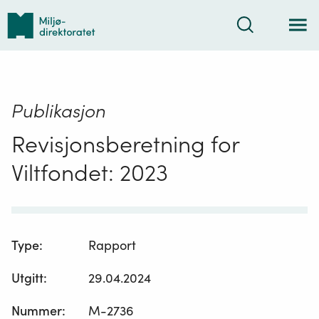
Tilbake
Søk
til
forsiden
Publikasjon
Revisjonsberetning for
Viltfondet: 2023
Type
:
Rapport
Utgitt
:
29.04.2024
Nummer
:
M-2736