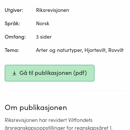
Utgiver
:
Riksrevisjonen
Språk
:
Norsk
Omfang
:
3 sider
Tema
:
Arter og naturtyper, Hjortevilt, Rovvilt
Gå til publikasjonen (pdf)
Om publikasjonen
Riksrevisjonen har revidert Viltfondets
årsregnskapsoppstillinger for regnskapsåret 1.