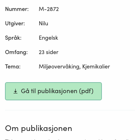
Nummer
:
M-2872
Utgiver
:
Nilu
Språk
:
Engelsk
Omfang
:
23 sider
Tema
:
Miljøovervåking, Kjemikalier
Gå til publikasjonen (pdf)
Om publikasjonen