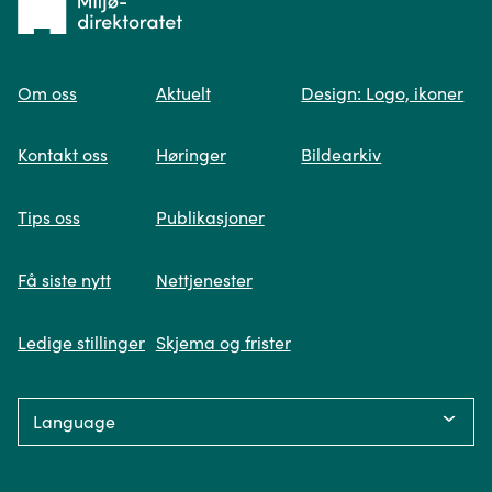
til
Om oss
Aktuelt
Design: Logo, ikoner
forsiden
Spør oss
Kontakt oss
Høringer
Bildearkiv
Når du skriver spørsmålet ditt, gjør vi et
Tips oss
Publikasjoner
søk og viser deg vår mest relevante
informasjon.
Få siste nytt
Nettjenester
Ledige stillinger
Skjema og frister
Fikk du ikke svar på spørsmålet ditt?
Language:
Trykk på knappen under og fyll inn
opplysningene som mangler. Våre
Personvern
saksbehandlere i Miljødirektoratet vil følge