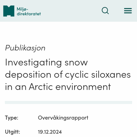
Tilbake
Søk
til
forsiden
Publikasjon
Investigating snow
deposition of cyclic siloxanes
in an Arctic environment
Type
:
Overvåkingsrapport
Utgitt
:
19.12.2024