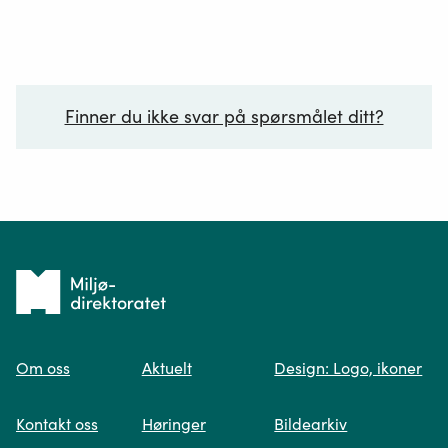
Finner du ikke svar på spørsmålet ditt?
Ditt spørsmål*
Tilbake
til
Om oss
Aktuelt
Design: Logo, ikoner
forsiden
Spør oss
Kontakt oss
Høringer
Bildearkiv