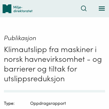
Tilbake
Søk
til
forsiden
Publikasjon
Klimautslipp fra maskiner i
norsk havnevirksomhet - og
barrierer og tiltak for
utslippsreduksjon
Type
:
Oppdragsrapport