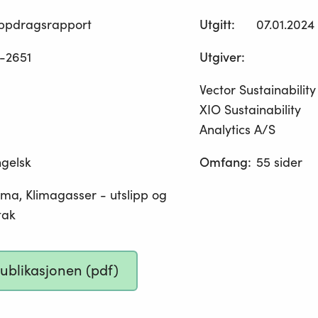
ppdragsrapport
Utgitt
:
07.01.2024
-2651
Utgiver
:
Vector Sustainability
XIO Sustainability
Analytics A/S
gelsk
Omfang
:
55 sider
ima, Klimagasser - utslipp og
ltak
publikasjonen (pdf)