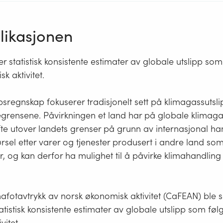
ikasjonen
r statistisk konsistente estimater av globale utslipp som
k aktivitet.
ppsregnskap fokuserer tradisjonelt sett på klimagassutsl
egrensene. Påvirkningen et land har på globale klimaga
fte utover landets grenser på grunn av internasjonal ha
rsel etter varer og tjenester produsert i andre land som 
, og kan derfor ha mulighet til å påvirke klimahandling 
mafotavtrykk av norsk økonomisk aktivitet (CaFEAN) ble s
atistisk konsistente estimater av globale utslipp som føl
vitet.