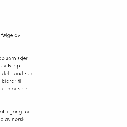
 følge av
ipp som skjer
ssutslipp
ndel. Land kan
bidrar til
utenfor sine
att i gang for
ge av norsk