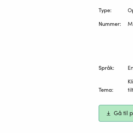
Type
:
O
Nummer
:
M
Språk
:
En
Kl
Tema
:
ti
Gå til 