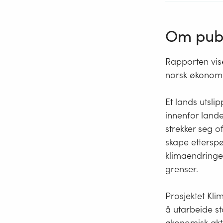
Om publ
Rapporten vise
norsk økonomis
Et lands utsli
innenfor land
strekker seg o
skape etterspø
klimaendringer
grenser.
Prosjektet Kli
å utarbeide st
økonomisk akti