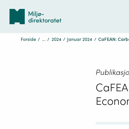
Tilbake
til
forsiden
Forside
/
...
/
2024
/
Januar 2024
/
CaFEAN: Carbon
Publikasj
CaFEAN
Econom