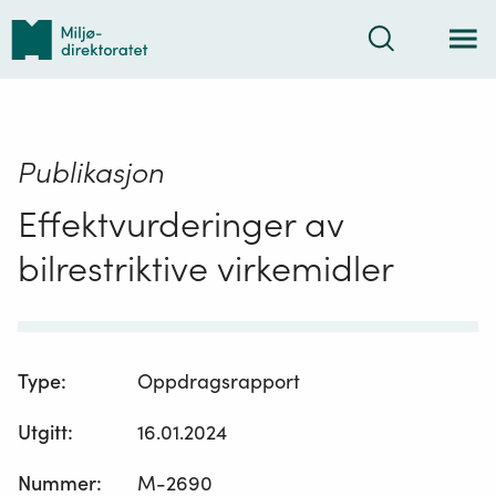
Tilbake
Søk
til
forsiden
Publikasjon
Effektvurderinger av
bilrestriktive virkemidler
Type
:
Oppdragsrapport
Utgitt
:
16.01.2024
Nummer
:
M-2690