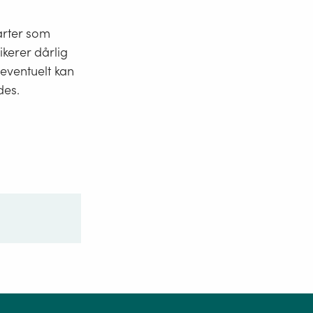
arter som
ikerer dårlig
 eventuelt kan
des.