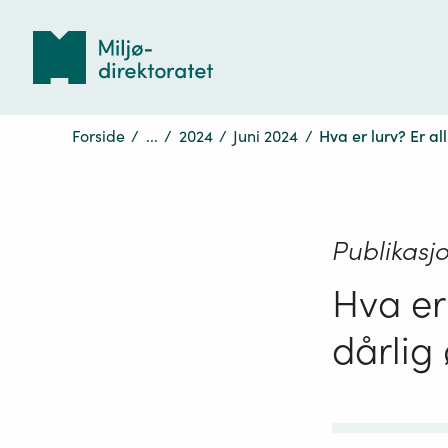
Tilbake
til
forsiden
Forside
/
...
/
2024
/
Juni 2024
/
Hva er lurv? Er all
Publikasj
Hva er 
dårlig 