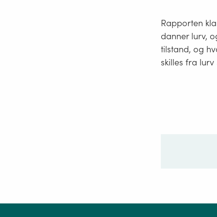
Rapporten klar
danner lurv, o
tilstand, og h
skilles fra lur
Ditt sp