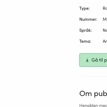
Type
:
R
Nummer
:
M
Språk
:
N
Tema
:
Ar
Gå til 
Om publ
Hensikten med