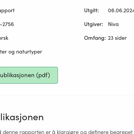
apport
Utgitt
:
06.06.202
-2756
Utgiver
:
Niva
orsk
Omfang
:
23 sider
ter og naturtyper
publikasjonen (pdf)
ikasjonen
 denne rapporten er å klargjøre og definere begrepet l