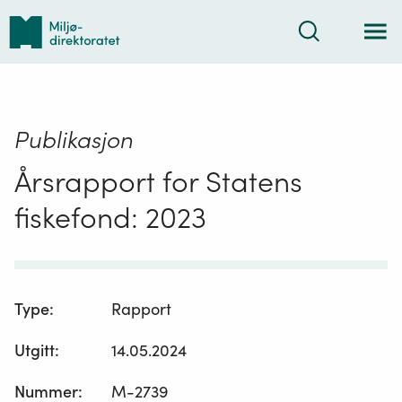
Tilbake
Søk
til
forsiden
Publikasjon
Årsrapport for Statens
fiskefond: 2023
Type
:
Rapport
Utgitt
:
14.05.2024
Nummer
:
M-2739