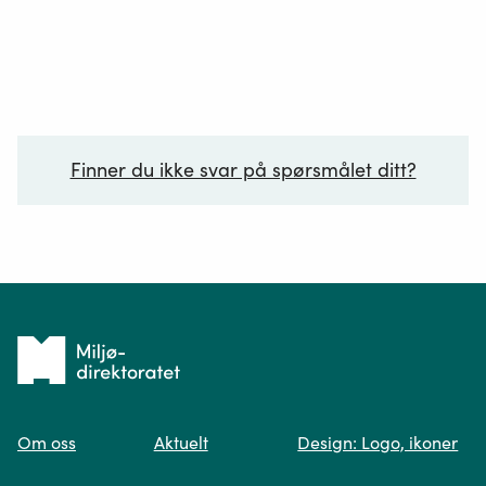
Finner du ikke svar på spørsmålet ditt?
Ditt spørsmål*
Tilbake
til
Om oss
Aktuelt
Design: Logo, ikoner
forsiden
Spør oss