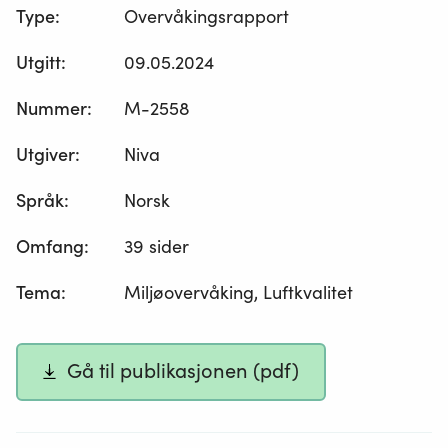
Type
:
Overvåkingsrapport
Utgitt
:
09.05.2024
Nummer
:
M-2558
Utgiver
:
Niva
Språk
:
Norsk
Omfang
:
39 sider
Tema
:
Miljøovervåking, Luftkvalitet
Gå til publikasjonen (pdf)