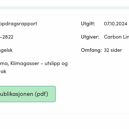
ppdragsrapport
Utgitt
:
07.10.2024
-2822
Utgiver
:
Carbon Lim
gelsk
Omfang
:
32 sider
ima, Klimagasser - utslipp og
ltak
publikasjonen (pdf)