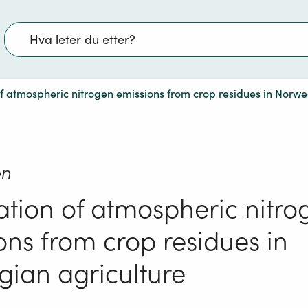
Søk
of atmospheric nitrogen emissions from crop residues in Norwe
on
ation of atmospheric nitro
ons from crop residues in
ian agriculture