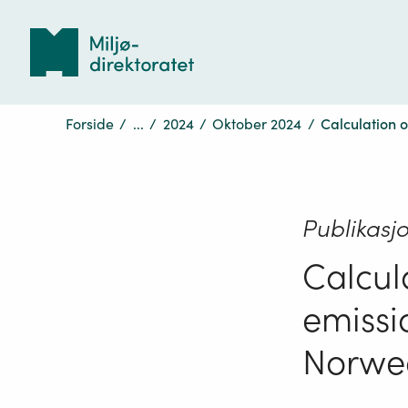
Tilbake
til
forsiden
Forside
/
...
/
2024
/
Oktober 2024
/
Calculation 
Publikasj
Calcul
emissi
Norweg