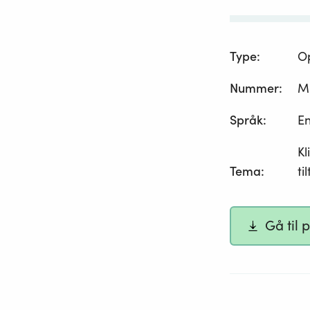
Type
:
O
Nummer
:
M
Språk
:
En
Kl
Tema
:
ti
Gå til 