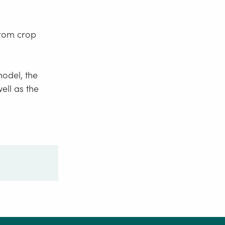
from crop
odel, the
ell as the