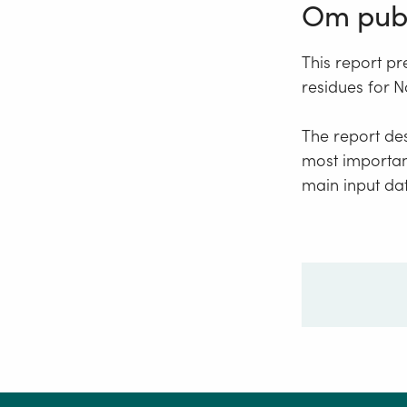
Om publ
This report pr
residues for N
The report de
most importan
main input da
Ditt sp