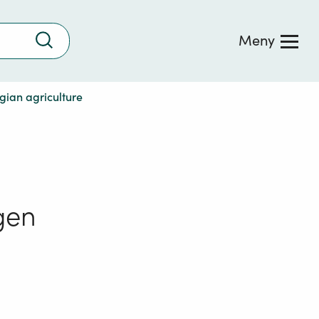
Trykk
Meny
for
å
søke
gian agriculture
gen