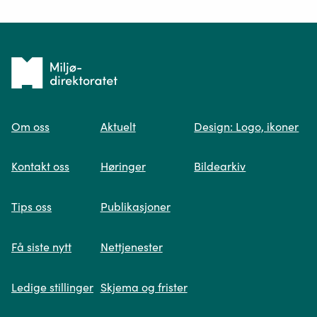
Ditt spørsmål*
Tilbake
til
Om oss
Aktuelt
Design: Logo, ikoner
forsiden
Spør oss
Kontakt oss
Høringer
Bildearkiv
Når du skriver spørsmålet ditt, gjør vi et
Tips oss
Publikasjoner
søk og viser deg vår mest relevante
informasjon.
Få siste nytt
Nettjenester
Ledige stillinger
Skjema og frister