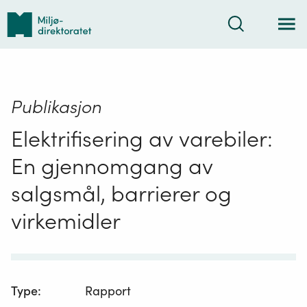
Tilbake
Søk
til
forsiden
Publikasjon
Elektrifisering av varebiler:
En gjennomgang av
salgsmål, barrierer og
virkemidler
Type
:
Rapport