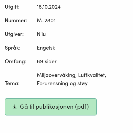
Utgitt
:
16.10.2024
Nummer
:
M-2801
Utgiver
:
Nilu
Språk
:
Engelsk
Omfang
:
69 sider
Miljøovervåking, Luftkvalitet,
Tema
:
Forurensning og støy
Gå til publikasjonen (pdf)