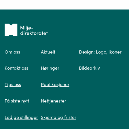
Ditt spørsmål*
Tilbake
til
Om oss
Aktuelt
Design: Logo, ikoner
forsiden
Spør oss
Kontakt oss
Høringer
Bildearkiv
Når du skriver spørsmålet ditt, gjør vi et
Tips oss
Publikasjoner
søk og viser deg vår mest relevante
informasjon.
Få siste nytt
Nettjenester
Ledige stillinger
Skjema og frister