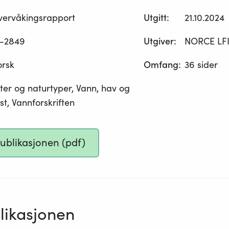
vervåkingsrapport
Utgitt
:
21.10.2024
-2849
Utgiver
:
NORCE LF
orsk
Omfang
:
36 sider
ter og naturtyper, Vann, hav og
st, Vannforskriften
publikasjonen (pdf)
ikasjonen