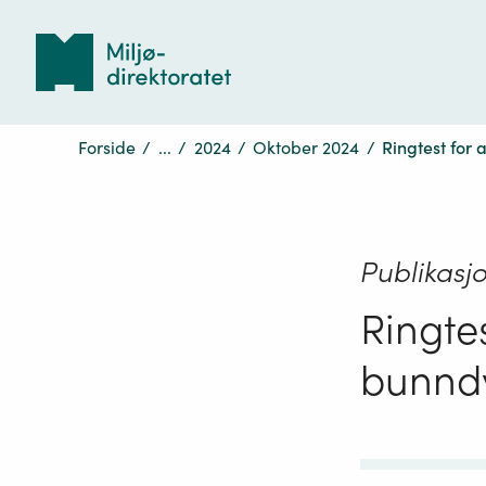
Tilbake
til
forsiden
Forside
/
...
/
2024
/
Oktober 2024
/
Ringtest for
Publikasj
Ringte
bunndy