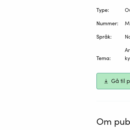
Type
:
O
Nummer
:
M
Språk
:
N
Ar
Tema
:
ky
Gå til 
Om publ