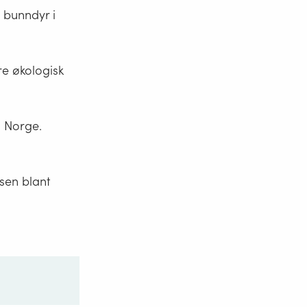
 bunndyr i
re økologisk
i Norge.
sen blant