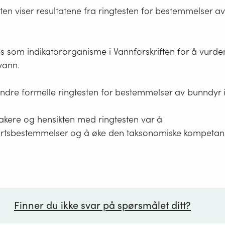
n viser resultatene fra ringtesten for bestemmelser av
s som indikatororganisme i Vannforskriften for å vurde
kvann.
andre formelle ringtesten for bestemmelser av bunndyr 
takere og hensikten med ringtesten var å
e artsbestemmelser og å øke den taksonomiske kompetan
Finner du ikke svar på spørsmålet ditt?