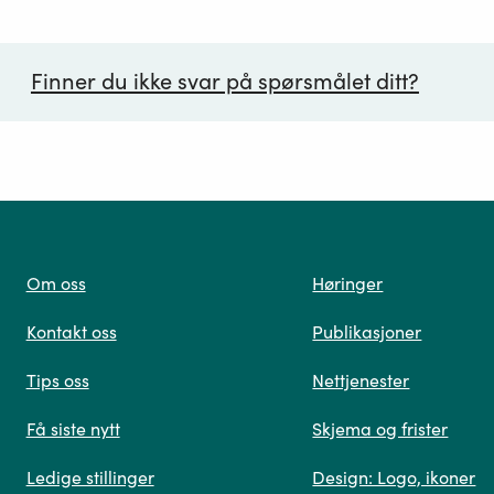
Finner du ikke svar på spørsmålet ditt?
ørsmål*
Om oss
Høringer
Kontakt oss
Publikasjoner
 oss
Tips oss
Nettjenester
Få siste nytt
Skjema og frister
Ledige stillinger
Design: Logo, ikoner