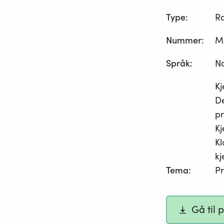
Type
:
R
Nummer
:
M
Språk
:
N
Kj
De
pr
Kj
Kl
kj
Tema
:
Pr
Gå til 