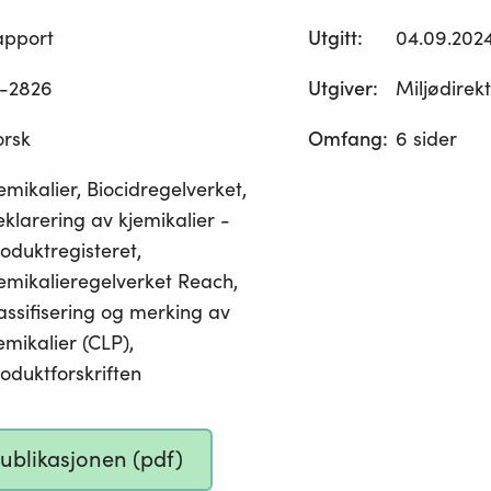
apport
Utgitt
:
04.09.202
-2826
Utgiver
:
Miljødirek
orsk
Omfang
:
6 sider
emikalier, Biocidregelverket,
klarering av kjemikalier -
oduktregisteret,
emikalieregelverket Reach,
assifisering og merking av
emikalier (CLP),
oduktforskriften
publikasjonen (pdf)