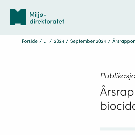
Tilbake
til
forsiden
Forside
/
...
/
2024
/
September 2024
/
Årsrapport
Publikasj
Årsrap
biocid