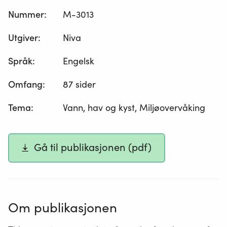
Nummer
:
M-3013
Utgiver
:
Niva
Språk
:
Engelsk
Omfang
:
87 sider
Tema
:
Vann, hav og kyst, Miljøovervåking
Gå til publikasjonen (pdf)
Om publikasjonen