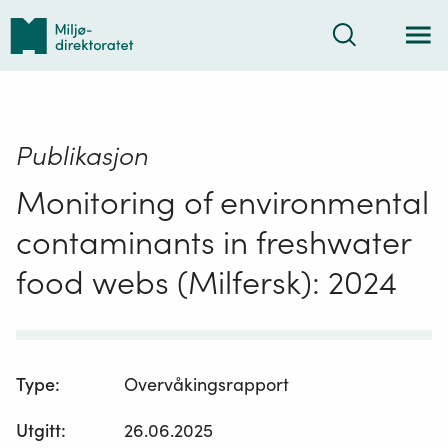
Tilbake
Søk
til
forsiden
Publikasjon
Monitoring of environmental
contaminants in freshwater
food webs (Milfersk): 2024
Type
:
Overvåkingsrapport
Utgitt
:
26.06.2025