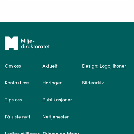
Ditt spørsmål*
Tilbake
til
Om oss
Aktuelt
Design: Logo, ikoner
forsiden
Spør oss
Kontakt oss
Høringer
Bildearkiv
Når du skriver spørsmålet ditt, gjør vi et
Tips oss
Publikasjoner
søk og viser deg vår mest relevante
informasjon.
Få siste nytt
Nettjenester
Ledige stillinger
Skjema og frister