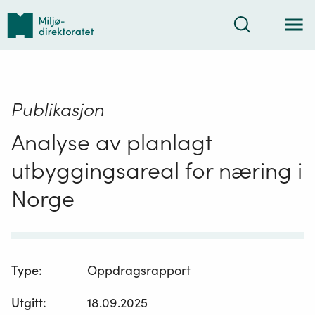
Tilbake
Søk
til
forsiden
Publikasjon
Analyse av planlagt
utbyggingsareal for næring i
Norge
Type
:
Oppdragsrapport
Utgitt
:
18.09.2025