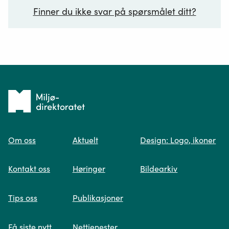
Finner du ikke svar på spørsmålet ditt?
Ditt spørsmål*
Tilbake
til
Om oss
Aktuelt
Design: Logo, ikoner
forsiden
Spør oss
Kontakt oss
Høringer
Bildearkiv
Når du skriver spørsmålet ditt, gjør vi et
Tips oss
Publikasjoner
søk og viser deg vår mest relevante
informasjon.
Få siste nytt
Nettjenester