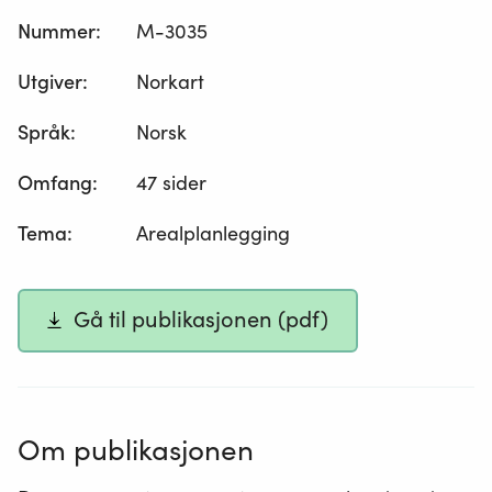
Nummer
:
M-3035
Utgiver
:
Norkart
Språk
:
Norsk
Omfang
:
47 sider
Tema
:
Arealplanlegging
Gå til publikasjonen (pdf)
Om publikasjonen