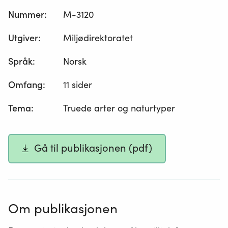
Nummer
:
M-3120
Utgiver
:
Miljødirektoratet
Språk
:
Norsk
Omfang
:
11 sider
Tema
:
Truede arter og naturtyper
Gå til publikasjonen (pdf)
Om publikasjonen