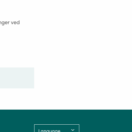
nger ved
Language: