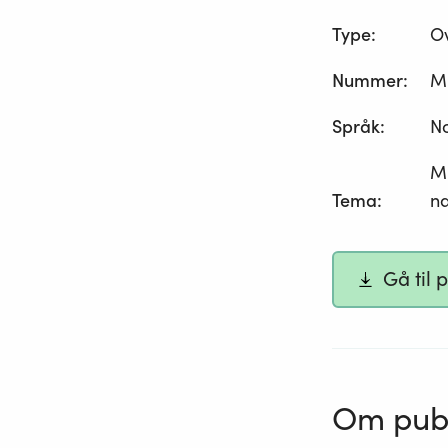
Type
:
O
Nummer
:
M
Språk
:
N
Mi
Tema
:
na
Gå til 
Om publ