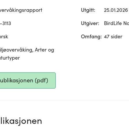
vervåkingsrapport
Utgitt
:
25.01.2026
-3113
Utgiver
:
BirdLife N
orsk
Omfang
:
47 sider
ljøovervåking, Arter og
turtyper
publikasjonen (pdf)
ikasjonen