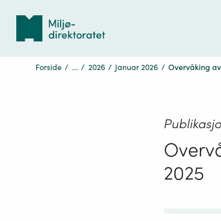
Tilbake
til
forsiden
Forside
/
...
/
2026
/
Januar 2026
/
Overvåking av 
Publikasj
Overvå
2025