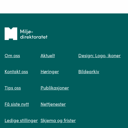
Ditt spørsmål*
Tilbake
til
Om oss
Aktuelt
Design: Logo, ikoner
forsiden
Spør oss
Kontakt oss
Høringer
Bildearkiv
Når du skriver spørsmålet ditt, gjør vi et
Tips oss
Publikasjoner
søk og viser deg vår mest relevante
informasjon.
Få siste nytt
Nettjenester
Ledige stillinger
Skjema og frister