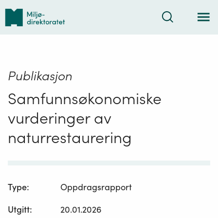
Tilbake
Søk
til
forsiden
Publikasjon
Samfunnsøkonomiske
vurderinger av
naturrestaurering
Type
:
Oppdragsrapport
Utgitt
:
20.01.2026