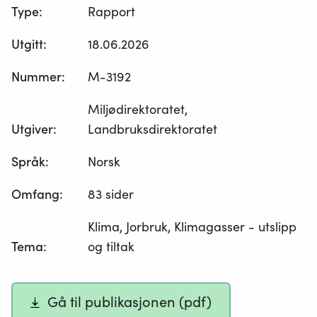
Type
:
Rapport
Utgitt
:
18.06.2026
Nummer
:
M-3192
Miljødirektoratet,
Utgiver
:
Landbruksdirektoratet
Språk
:
Norsk
Omfang
:
83 sider
Klima, Jorbruk, Klimagasser - utslipp
Tema
:
og tiltak
Gå til publikasjonen (pdf)