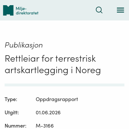
Tilbake
Søk
til
forsiden
Publikasjon
Rettleiar for terrestrisk
artskartlegging i Noreg
Type
:
Oppdragsrapport
Utgitt
:
01.06.2026
Nummer
:
M-3166