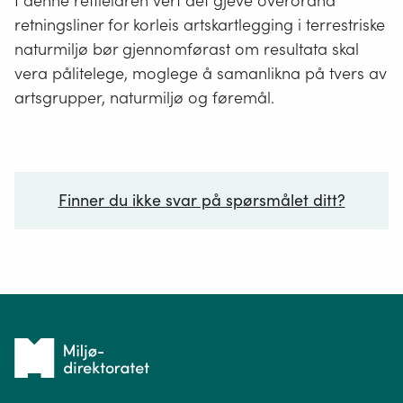
I denne rettleiaren vert det gjeve overordna
retningsliner for korleis artskartlegging i terrestriske
naturmiljø bør gjennomførast om resultata skal
vera pålitelege, moglege å samanlikna på tvers av
artsgrupper, naturmiljø og føremål.
Finner du ikke svar på spørsmålet ditt?
Ditt spørsmål*
Tilbake
til