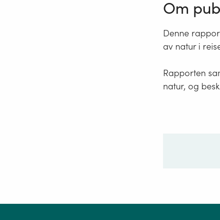
Om publ
Denne rapport
av natur i reise
Rapporten sam
natur, og besk
Ditt sp