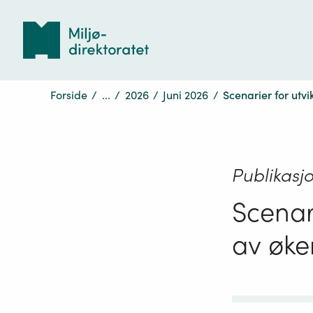
Tilbake
til
forsiden
Forside
/
...
/
2026
/
Juni 2026
/
Scenarier for utvi
Publikasj
Scenar
av øken