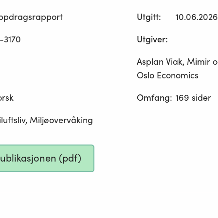
ppdragsrapport
Utgitt
:
10.06.2026
-3170
Utgiver
:
Asplan Viak, Mimir 
Oslo Economics
orsk
Omfang
:
169 sider
iluftsliv, Miljøovervåking
publikasjonen (pdf)