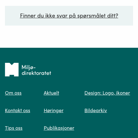
Finner du ikke svar på spørsmålet ditt?
Ditt spørsmål*
Tilbake
til
Om oss
Aktuelt
Design: Logo, ikoner
forsiden
Spør oss
Kontakt oss
Høringer
Bildearkiv
Når du skriver spørsmålet ditt, gjør vi et
Tips oss
Publikasjoner
søk og viser deg vår mest relevante
informasjon.