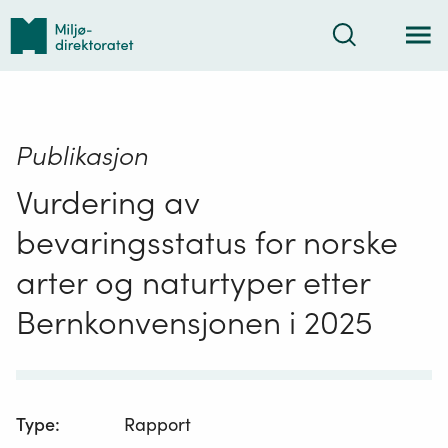
Tilbake
Søk
til
forsiden
Publikasjon
Vurdering av
bevaringsstatus for norske
arter og naturtyper etter
Bernkonvensjonen i 2025
Type
:
Rapport