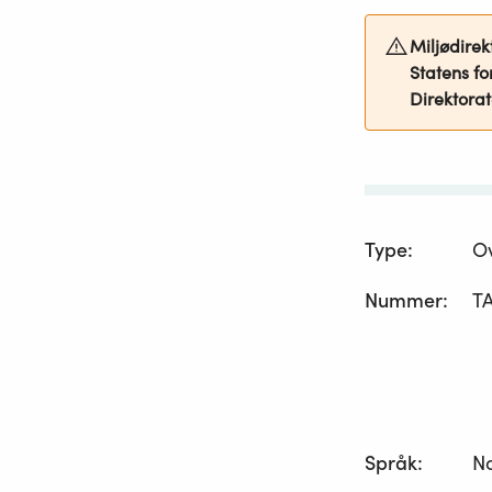
Miljødirekt
Statens fo
Direktorat
Type
:
O
Nummer
:
T
Språk
:
N