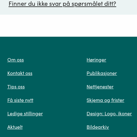
Finner du ikke svar på spørsmålet ditt?
ørsmål*
Om oss
Høringer
Kontakt oss
Publikasjoner
 oss
Tips oss
Nettjenester
Få siste nytt
Skjema og frister
Ledige stillinger
Design: Logo, ikoner
Når du skriver spørsmålet ditt, gjør vi et søk og viser
Aktuelt
Bildearkiv
deg vår mest relevante informasjon.