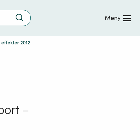
Trykk
Meny
for
å
søke
 effekter 2012
port –