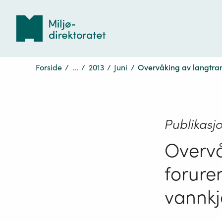
Tilbake
til
forsiden
Forside
/
...
/
2013
/
Juni
/
Overvåking av langtrans
Publikasj
Overvå
forure
vannkj