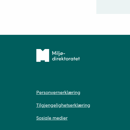
Ditt sp
Tilbake
til
forsiden
Spør
Personvern
Personvernerklæring
Tilgjengelighetserklæring
Sosiale medier