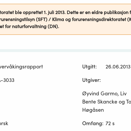
oratet ble opprettet 1. juli 2013. Dette er en eldre publikasjon f
rurensningstilsyn (SFT) / Klima og forurensningsdirektoratet (Kl
et for naturforvaltning (DN).
vervåkingsrapport
Utgitt
:
26.06.2013
A-3033
Utgiver
:
Øyvind Garmo, Liv
Bente Skancke og T
Høgåsen
orsk
Omfang
:
72 s