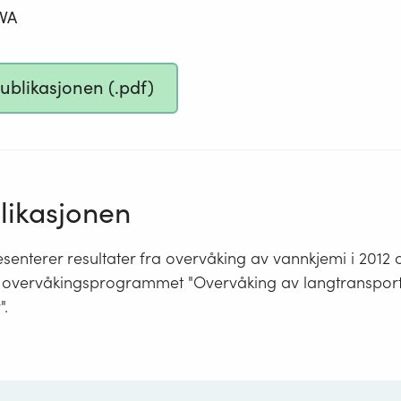
IVA
publikasjonen (.pdf)
ikasjonen
enterer resultater fra overvåking av vannkjemi i 2012 
r overvåkingsprogrammet "Overvåking av langtransport
".