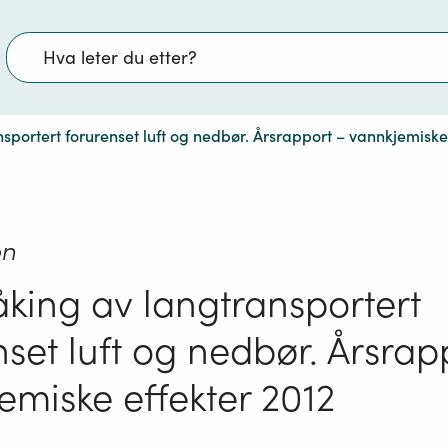
Søk
portert forurenset luft og nedbør. Årsrapport – vannkjemiske
on
king av langtransportert
nset luft og nedbør. Årsrap
emiske effekter 2012