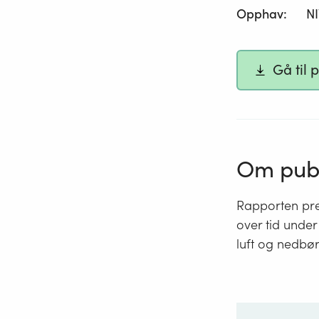
Opphav
:
N
Gå til 
Om publ
Rapporten pres
over tid unde
luft og nedbør