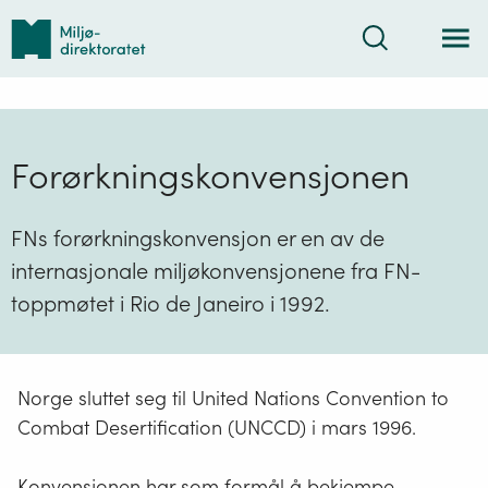
Tilbake
Søk
til
forsiden
Forørkningskonvensjonen
FNs forørkningskonvensjon er en av de
internasjonale miljøkonvensjonene fra FN-
toppmøtet i Rio de Janeiro i 1992.
Norge sluttet seg til United Nations Convention to
Combat Desertification (UNCCD) i mars 1996.
Konvensjonen har som formål å bekjempe