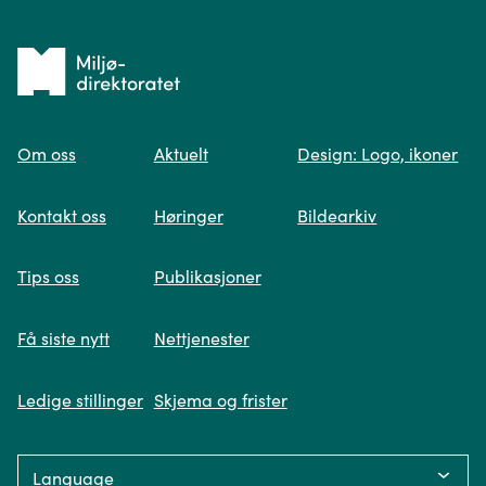
Tilbake
til
Om oss
Aktuelt
Design: Logo, ikoner
forsiden
Spør oss
Kontakt oss
Høringer
Bildearkiv
Når du skriver spørsmålet ditt, gjør vi et
Tips oss
Publikasjoner
søk og viser deg vår mest relevante
informasjon.
Få siste nytt
Nettjenester
Ledige stillinger
Skjema og frister
Fikk du ikke svar på spørsmålet ditt?
Language: