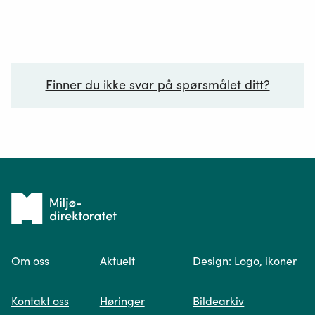
Finner du ikke svar på spørsmålet ditt?
Ditt spørsmål*
Tilbake
til
Om oss
Aktuelt
Design: Logo, ikoner
forsiden
Spør oss
Kontakt oss
Høringer
Bildearkiv