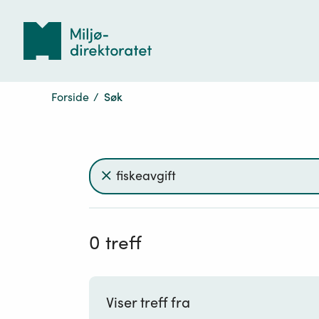
Tilbake
til
forsiden
Forside
/
Søk
Søk
Søkefelt
med
innhold:fiskeavgift
Søkeresultat
0
treff
Viser treff fra