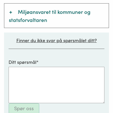
+
Miljøansvaret til kommuner og
statsforvaltaren
Kommuner har ansvaret for:
Finner du ikke svar på spørsmålet ditt?
forsøpling
kommunale miljøstasjonar for avfall
Ditt spørsmål*
kommunalt avløpsvatn og private
Ethvert
avløpsanlegg
anlegg
lokal luftkvalitet
for
nedgravde oljetankar
håndtering
påslepp frå motorverkstader og
av
vaskehallar
avløpsvann,
og
støy (motorsportsbanar, skytebanar,
Spør oss
som
vindmøller)