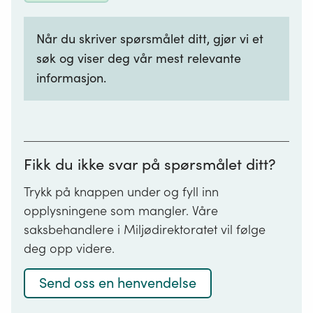
består
havner og kaier
av
Når du skriver spørsmålet ditt, gjør vi et
en
søk og viser deg vår mest relevante
eller
Statsforvaltaren har
flere
informasjon.
ansvaret for:
av
følgende
hovedkomponenter:
asfaltverk
avløpsnett,
avfallsanlegg, avfallsmottak,
renseanlegg
avfallsdeponi og avfallsforbrenning
Fikk du ikke svar på spørsmålet ditt?
og
interkommunale avløpsanlegg
utslippsanordning.
Trykk på knappen under og fyll inn
biloppsamlingsplassar
opplysningene som mangler. Våre
brannøvingsplassar
saksbehandlere i Miljødirektoratet vil følge
fiskeoppdrett
deg opp videre.
fôrproduksjon
Send oss en henvendelse
forureina sjøbotn ved skipsverft
flyplassar (unntatt Oslo Gardermoen)