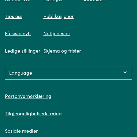
Tips oss
Publikasjoner
Få siste nytt
Nettjenester
Ledige stillinger
Skjema og frister
Language:
Personvern
Personvernerklæring
Tilgjengelighetserklæring
Sosiale medier