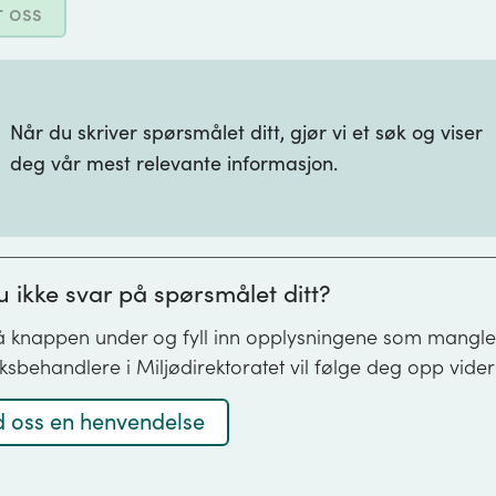
 oss
som
består
av
sforvaltaren har ansvaret for:
en
eller
Når du skriver spørsmålet ditt, gjør vi et søk og viser
flere
ltverk
deg vår mest relevante informasjon.
av
llsanlegg, avfallsmottak, avfallsdeponi og avfallsforbr
følgende
erkommunale avløpsanlegg
hovedkomp
avløpsnett,
oppsamlingsplassar
renseanleg
nnøvingsplassar
u ikke svar på spørsmålet ditt?
og
eoppdrett
utslippsano
å knappen under og fyll inn opplysningene som mangle
produksjon
ksbehandlere i Miljødirektoratet vil følge deg opp vider
reina sjøbotn ved skipsverft
lassar (unntatt Oslo Gardermoen)
 oss en henvendelse
ureining frå anleggsverksemd
nnforureining