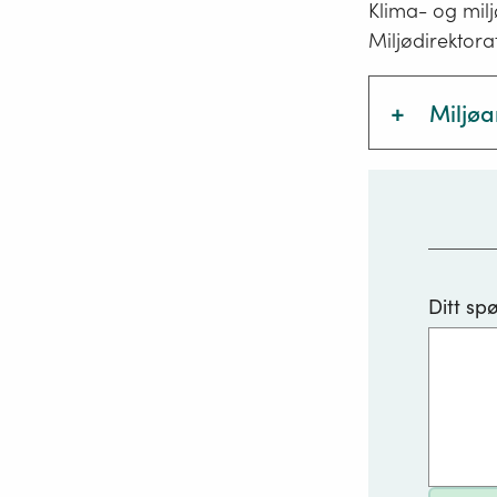
Klima- og milj
Miljødirektora
+
Miljøa
Kom
fors
komm
Ditt sp
kom
loka
ned
pås
støy
havn