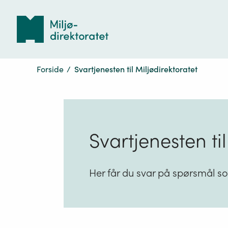
Tilbake
til
forsiden
Forside
/
Svartjenesten til Miljødirektoratet
Svartjenesten til
Her får du svar på spørsmål s