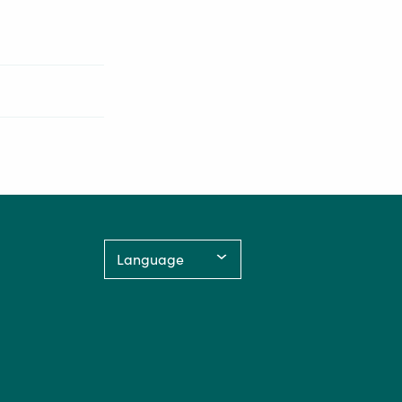
ksjon
lakkering og
Language: