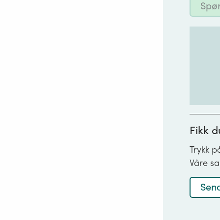
Spør
Stat
asfa
avfa
int
bil
bra
Fikk d
fisk
Trykk p
fôr
Våre sa
foru
flyp
Send
for
gru