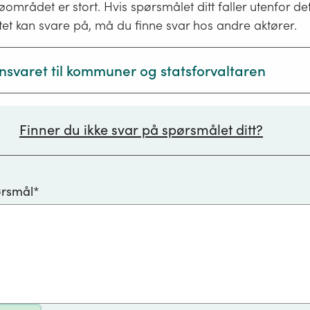
øområdet er stort. Hvis spørsmålet ditt faller utenfor de
tet kan svare på, må du finne svar hos andre aktører.
nsvaret til kommuner og statsforvaltaren
muner har ansvaret for:
Finner du ikke svar på spørsmålet ditt?
øpling
unale miljøstasjonar for avfall
ørsmål*
Ethvert
munalt avløpsvatn og private
avløpsanlegg
anlegg
l luftkvalitet
for
gravde oljetankar
håndtering
lepp frå motorverkstader og vaskehallar
av
avløpsvann
 (motorsportsbanar, skytebanar, vindmøller)
og
er og kaier